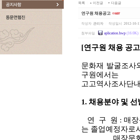
목록
|
이전글
|
다음글
연구원 채용공고
작성자
관리자
|
작성일시
2012-10-1
aplication.hwp
(16.0K)
첨부파일
[연구원 채용 공고
문화재 발굴조사와
구원에서는
고고역사조사단내 
1. 채용분야 및 
연 구 원 : 매
는 졸업예정자로
매장문화재 