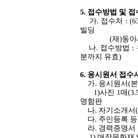
5. 접수방법 및 
가. 접수처 : (6
빌딩
(재)동아세아
나. 접수방법 :
분까지 유효)
6. 응시원서 접수
가. 응시원서(본
1)사진 1매(3.5
명함판
나. 자기소개서(
다. 주민등록 등본
라. 경력증명서 
1) 매장문화재 