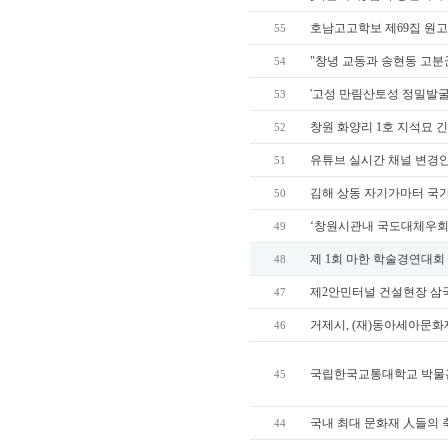
호남고고학보 제69집 원고
55
"창녕 교동과 송현동 고분
54
'고성 만림산토성 정밀발굴
53
창원 화양리 1호 지석묘 
52
유튜브 실시간 채널 변경안
51
김해 상동 자기가마터 국가
50
‘창원시관내 국도대체우회
49
제 1회 마한 학술경연대회
48
제2안민터널 건설현장 삼
47
거제시, (재)동아세아문화
46
국립한국교통대학교 박물관
45
국내 최대 문화재 人들의 
44