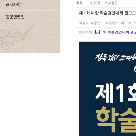
목록
|
이전글
|
다음글
제 1회 마한 학술경연대회 원고
작성자
박홍준
|
작성일시
2020-10-2
1차 학술경연대회 원고
첨부파일