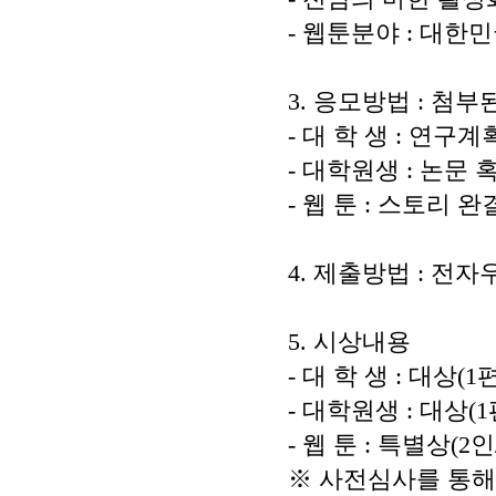
-
웹툰분야
:
대한민
3.
응모방법
:
첨부된
-
대 학 생
:
연구계
-
대학원생
:
논문 
-
웹 툰
:
스토리 완
4.
제출방법
:
전자
5.
시상내용
-
대 학 생
:
대상
(1
-
대학원생
:
대상
(1
-
웹 툰
:
특별상
(2
인
※
사전심사를 통