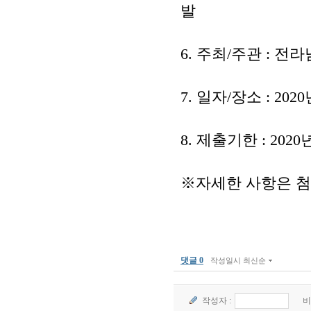
발
6.
주최
/
주관
:
전라
7.
일자
/
장소
: 2020
8.
제출기한
: 2020
※
자세한 사항은 
댓글 0
작성일시 최신순
작성자 :
비