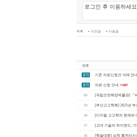
목록
|
이전글
|
다음글
번호
기존 자료신청건 삭제 안
자료 신청 안내
[국립인천해양박물관] 『바
60
[부산고고학회] 2025년
59
[디지털 고고학의 현재와 미
58
[고대 기술의 하이엔드, 
57
[학술대회] 삼척 흥전리사
56