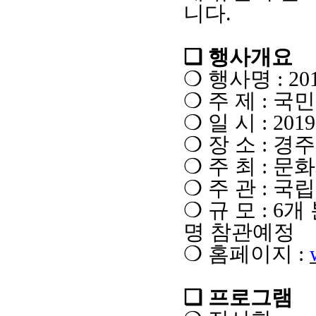
니다
.
❑
행사개요
❍
행사명
: 2
❍
주 제
:
국민
❍
일 시
: 2019
❍
장 소
:
경주
❍
주 최
:
문화
❍
주 관
:
국립
❍
규 모
: 6
개
명 참관예정
❍
홈페이지
:
❑
프로그램