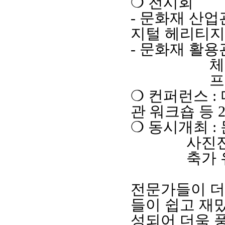
❍
전시회
-
문화재 산업
지털 헤리티지
-
문화재 활용
체
프
❍
컨퍼런스
:
관 워크숍 등
❍
동시개최
:
사진
축가
전문가들이 더
들이 쉽고 재
성되어 더욱 