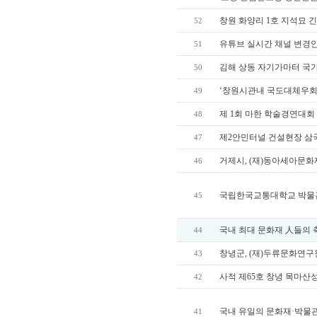
창원 화양리 1호 지석묘 
52
유튜브 실시간 채널 변경안
51
김해 상동 자기가마터 국가
50
‘창원시관내 국도대체우회
49
제 1회 마한 학술경연대회
48
제2안민터널 건설현장 삼
47
거제시, (재)동아세아문화
46
국립한국교통대학교 박물관
45
국내 최대 문화재 人들의 
44
창녕군, (재)두류문화연구
43
사적 제65호 창녕 목마산
42
국내 유일의 문화재·박물관
41