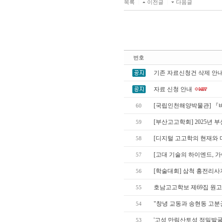
목록
|
이전글
|
다음글
번호
기존 자료신청건 삭제 안
자료 신청 안내
[국립인천해양박물관] 『바
60
[부산고고학회] 2025년
59
[디지털 고고학의 현재와 미
58
[고대 기술의 하이엔드, 
57
[학술대회] 삼척 흥전리사
56
호남고고학보 제69집 원고
55
"창녕 교동과 송현동 고분
54
'고성 만림산토성 정밀발굴
53