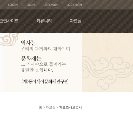
홈
>
자료실
> 지표조사보고서