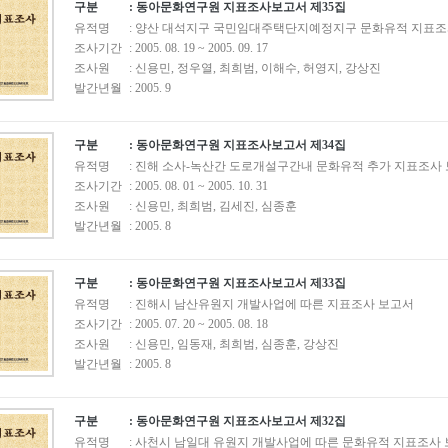
구분
: 동아문화연구원 지표조사보고서 제35집
유적명
: 양산 대석지구 국민임대주택단지예정지구 문화유적 지표조
조사기간
: 2005. 08. 19 ~ 2005. 09. 17
조사원
: 신용민, 정우열, 최희범, 이해수, 허영지, 강상진
발간년월
: 2005. 9
구분
: 동아문화연구원 지표조사보고서 제34집
유적명
: 진해 소사-녹산간 도로개설구간내 문화유적 추가 지표조사
조사기간
: 2005. 08. 01 ~ 2005. 10. 31
조사원
: 신용민, 최희범, 김세진, 심종훈
발간년월
: 2005. 8
구분
: 동아문화연구원 지표조사보고서 제33집
유적명
: 진해시 남산유원지 개발사업에 따른 지표조사 보고서
조사기간
: 2005. 07. 20 ~ 2005. 08. 18
조사원
: 신용민, 임동재, 최희범, 심종훈, 강상진
발간년월
: 2005. 8
구분
: 동아문화연구원 지표조사보고서 제32집
유적명
: 사천시 남일대 유원지 개발사업에 따른 문화유적 지표조사