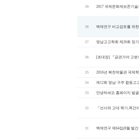
2017 국제문화재보존기
39
백제연구 비교검토를 위한
38
영남고고학회 제26회 정
37
[초대장] 『금관가야 고
36
2016년 복천박물관 국제
35
제12회 영남·구주 합동고
34
안녕하세요 홈페이지 발굴
33
『선사와 고대 목기,목간의
32
백제연구 제64집(8월 발간
31