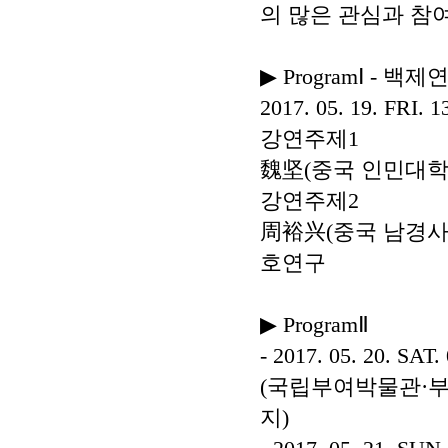
의 많은 관심과 참
▶
Program
Ⅰ
-
백제연
2017. 05. 19. FRI. 
강연주제
1
魏坚
(
중국 인민대
강연주제
2
周裕兴
(
중국 남경
호연구
▶
Program
Ⅱ
- 2017. 05. 20. SAT
(
국립부여박물관
·
부
지
)