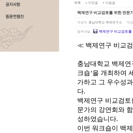
목록
|
이전글
|
다음글
백제연구 비교검토를 위한 전문가
작성자
충남대학교 백제연구소
|
작
백제연구 비교검토를 위
첨부파일
≪
백제연구 비교검
충남대학교 백제
크숍
’
을 개최하여 
가하고 그 우수성과
다
.
백제연구 비교검토를
문가의 강연회와 함
성하였습니다
.
이번 워크숍이 백제